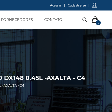
Acessar
|
Cadastre-se
|
FORNECEDORES
CONTATO
0
DX148 0.45L -AXALTA - C4
 -AXALTA - C4