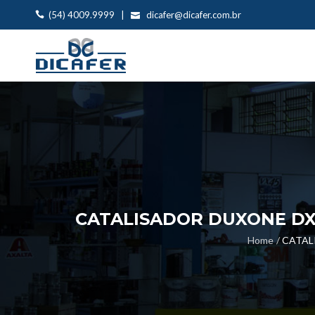
(54) 4009.9999 |
dicafer@dicafer.com.br
CATALISADOR DUXONE DX01
Home
CATALI