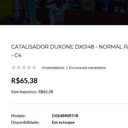
CATALISADOR DUXONE DX0148 - NORMAL P/ 
- C4
0 comentários
|
Escreva um comentário
R$65,38
Sem impostos:
R$65,38
Modelo:
D01484097/4I
Disponibilidade:
Em estoque