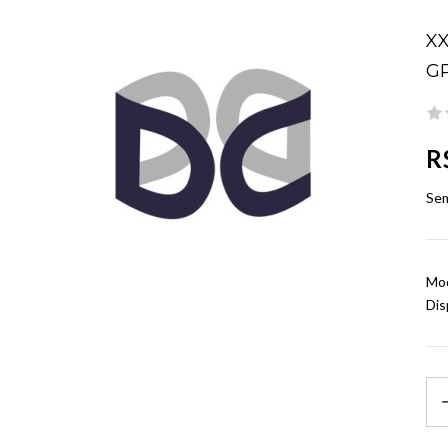
XX
GR
R
Sem
Mod
Dis